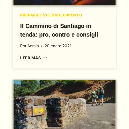
PREPARATIVI E SVOLGIMENTO
Il Cammino di Santiago in
tenda: pro, contro e consigli
Por
Admin
20 enero 2021
IL
LEER MÁS
CAMMINO
DI
SANTIAGO
IN
TENDA:
PRO,
CONTRO
E
CONSIGLI