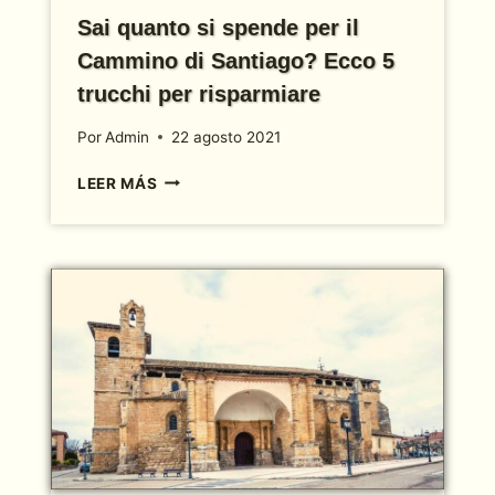
Sai quanto si spende per il
Cammino di Santiago? Ecco 5
trucchi per risparmiare
Por
Admin
22 agosto 2021
SAI
LEER MÁS
QUANTO
SI
SPENDE
PER
IL
CAMMINO
DI
SANTIAGO?
ECCO
5
TRUCCHI
PER
RISPARMIARE