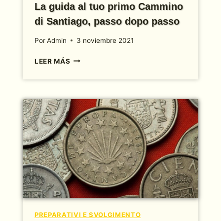
La guida al tuo primo Cammino
di Santiago, passo dopo passo
Por
Admin
3 noviembre 2021
LA
LEER MÁS
GUIDA
AL
TUO
PRIMO
CAMMINO
DI
SANTIAGO,
PASSO
DOPO
PASSO
PREPARATIVI E SVOLGIMENTO