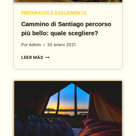
PREPARATIVI E SVOLGIMENTO
Cammino di Santiago percorso
più bello: quale scegliere?
Por
Admin
30 enero 2021
CAMMINO
LEER MÁS
DI
SANTIAGO
PERCORSO
PIÙ
BELLO:
QUALE
SCEGLIERE?