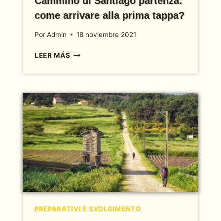
Cammino di Santiago partenza:
come arrivare alla prima tappa?
Por
Admin
18 noviembre 2021
CAMMINO
LEER MÁS
DI
SANTIAGO
PARTENZA:
COME
ARRIVARE
ALLA
PRIMA
TAPPA?
PREPARATIVI E SVOLGIMENTO