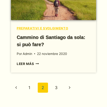
PREPARATIVI E SVOLGIMENTO
Cammino di Santiago da sola:
si può fare?
Por
Admin
22 noviembre 2020
CAMMINO
LEER MÁS
DI
SANTIAGO
DA
SOLA:
Navegación
Página
Siguiente
1
2
3
SI
PUÒ
de
anterior
página
FARE?
página