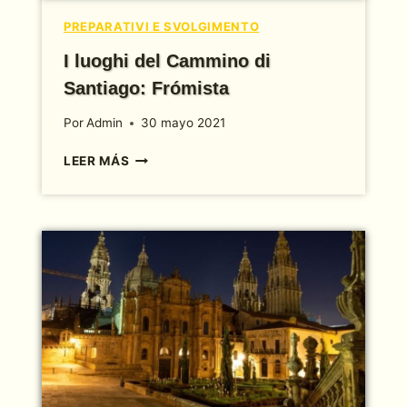
PREPARATIVI E SVOLGIMENTO
I luoghi del Cammino di
Santiago: Frómista
Por
Admin
30 mayo 2021
I
LEER MÁS
LUOGHI
DEL
CAMMINO
DI
SANTIAGO:
FRÓMISTA