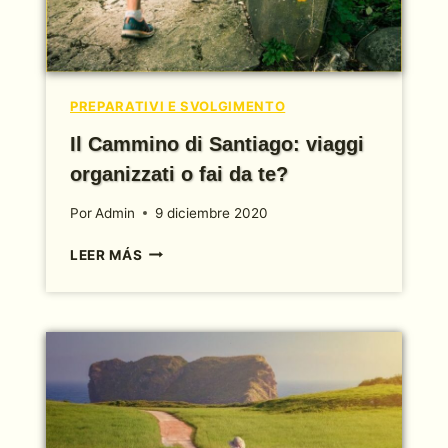
PREPARATIVI E SVOLGIMENTO
Il Cammino di Santiago: viaggi
organizzati o fai da te?
Por
Admin
9 diciembre 2020
IL
LEER MÁS
CAMMINO
DI
SANTIAGO:
VIAGGI
ORGANIZZATI
O
FAI
DA
TE?