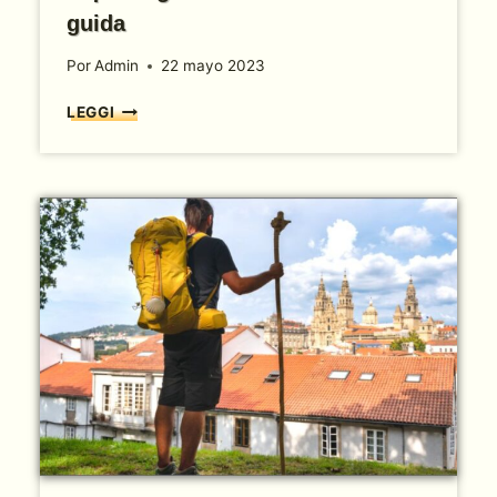
guida
Por
Admin
22 mayo 2023
E
LEGGI
T
À
E
C
A
M
M
I
N
O
D
I
S
A
N
T