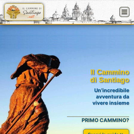
Saltar
al
contenido
Il Cammino
di Santiago
Un’incredibile
avventura da
vivere insieme
PRIMO CAMMINO?