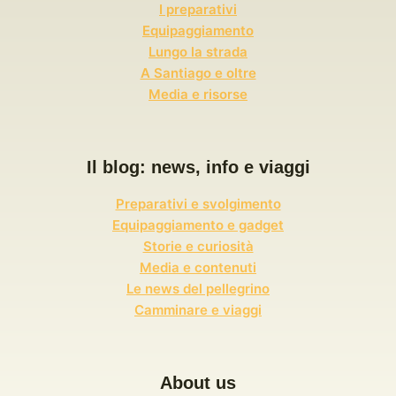
R
I preparativi
E
Equipaggiamento
L
Lungo la strada
U
A Santiago e oltre
N
Media e risorse
G
O
I
L
Il blog: news, info e viaggi
C
A
Preparativi e svolgimento
M
Equipaggiamento e gadget
M
Storie e curiosità
I
N
Media e contenuti
O
Le news del pellegrino
D
Camminare e viaggi
E
L
N
O
About us
R