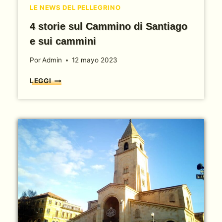
I
LE NEWS DEL PELLEGRINO
A
G
4 storie sul Cammino di Santiago
O
e sui cammini
:
Q
Por
Admin
12 mayo 2023
U
A
4
LEGGI
L
S
È
T
Q
O
U
R
E
I
L
E
L
S
A
U
G
L
I
C
U
A
S
M
T
M
A