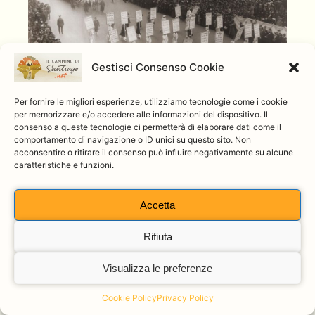
Gestisci Consenso Cookie
Per fornire le migliori esperienze, utilizziamo tecnologie come i cookie
Donne in cammino: 7 storie che
per memorizzare e/o accedere alle informazioni del dispositivo. Il
consenso a queste tecnologie ci permetterà di elaborare dati come il
hanno lasciato il segno
comportamento di navigazione o ID unici su questo sito. Non
acconsentire o ritirare il consenso può influire negativamente su alcune
Por
Admin
8 marzo 2021
caratteristiche e funzioni.
Accetta
Rifiuta
Visualizza le preferenze
Cookie Policy
Privacy Policy