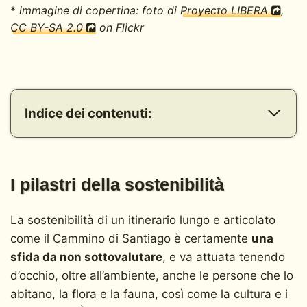
*
immagine di copertina: foto di
Proyecto LIBERA
,
CC BY-SA 2.0
on Flickr
Indice dei contenuti:
I pilastri della sostenibilità
Il Cammino di Santiago sostenibile: le iniziative
concrete
Camino Sostenible
I pilastri della sostenibilità
Come funziona l'iniziativa della R.S.E. per
un Cammino di Santiago sostenibile?
La sostenibilità di un itinerario lungo e articolato
Il progetto Life Star +20
Il "Camino Del Reciclaje"
come il Cammino di Santiago è certamente
una
La Credenziale da EcoPeregrino e gli eco-
sfida da non sottovalutare
, e va attuata tenendo
albergue
d’occhio, oltre all’ambiente, anche le persone che lo
Un percorso corale fatto di tante piccole voci
abitano, la flora e la fauna, così come la cultura e i
La gioia del camminare lentamente