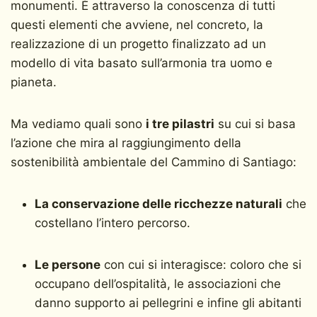
Il Plogging
monumenti. È attraverso la conoscenza di tutti
La sostenibilità è una risorsa per tutti, anche in Italia
questi elementi che avviene, nel concreto, la
Una sfida da vincere con il contributo di tutti
realizzazione di un progetto finalizzato ad un
modello di vita basato sull’armonia tra uomo e
pianeta.
Ma vediamo quali sono
i tre pilastri
su cui si basa
l’azione che mira al raggiungimento della
sostenibilità ambientale del Cammino di Santiago:
La conservazione delle ricchezze naturali
che
costellano l’intero percorso.
Le persone
con cui si interagisce: coloro che si
occupano dell’ospitalità, le associazioni che
danno supporto ai pellegrini e infine gli abitanti