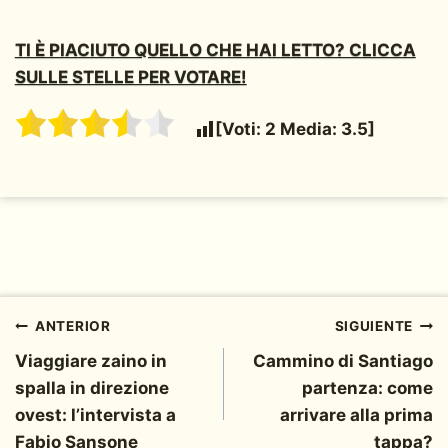
TI È PIACIUTO QUELLO CHE HAI LETTO? CLICCA
SULLE STELLE PER VOTARE!
[Voti:
2
Media:
3.5
]
Navegación
ANTERIOR
SIGUIENTE
Viaggiare zaino in
Cammino di Santiago
de
spalla in direzione
partenza: come
entradas
ovest: l’intervista a
arrivare alla prima
Fabio Sansone
tappa?