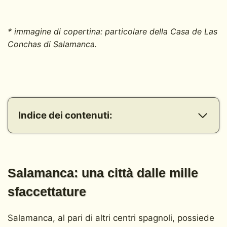
* immagine di copertina: particolare della Casa de Las
Conchas di Salamanca.
Indice dei contenuti:
Salamanca: una città dalle mille sfaccettature
Altri luoghi simbolo da vedere a Salamanca
Salamanca e la cucina: una delizia per il palato
Alla scoperta di gustose ricette
Salamanca: una città dalle mille
Salamanca Cammino di Santiago: la città e i pellegrini
Direzione Salamanca: un viaggio da non perdere
sfaccettature
Salamanca, al pari di altri centri spagnoli, possiede