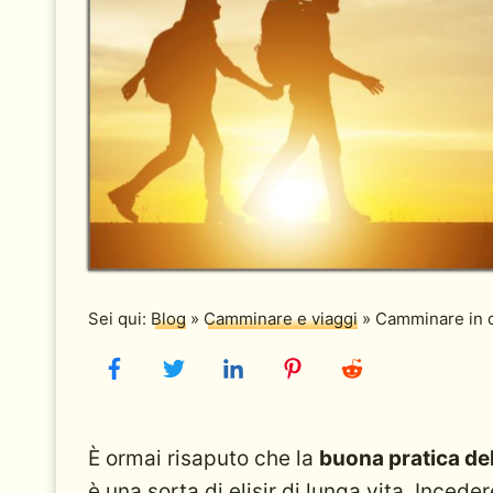
Sei qui:
Blog
»
Camminare e viaggi
»
Camminare in 
È ormai risaputo che la
buona pratica d
è una sorta di elisir di lunga vita. Incede