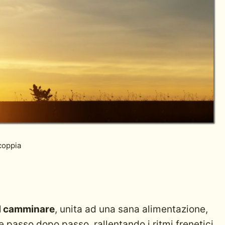
coppia
el camminare
, unita ad una sana alimentazione,
re passo dopo passo, rallentando i ritmi frenetici