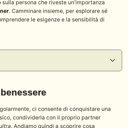
ò sulla persona che riveste un’importanza
tner
. Camminare insieme, per esplorare sé
omprendere le esigenze e la sensibilità di
di un equilibrio stabile
e del compromesso
i benessere
n gradualità
 là
ngolarmente, ci consente di conquistare una
 più lunghi
ico, condividerla con il proprio partner
nsieme
ultra
. Andiamo quindi a scoprire cosa