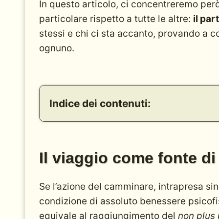
In questo articolo, ci concentreremo per
particolare rispetto a tutte le altre:
il par
stessi e chi ci sta accanto, provando a c
ognuno.
Indice dei contenuti:
Il viaggio come fonte di benessere
Camminare mano nella mano alla ricerca 
Affrontare le difficoltà con l'art
Il viaggio come fonte d
Come iniziare a camminare insieme? Co
Spostiamo l'orizzonte un po' più in
Se l’azione del camminare, intrapresa si
Idee e suggerimenti per i cammini
condizione di assoluto benessere psicofis
Camminare abbracciati per crescere i
equivale al raggiungimento del
non plus 