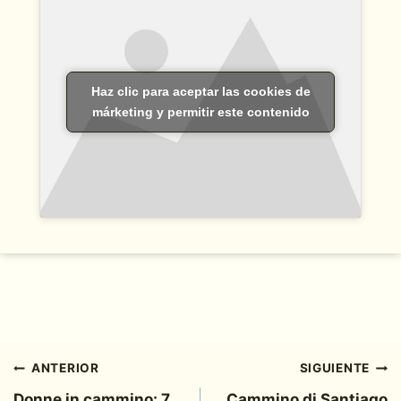
Haz clic para aceptar las cookies de
márketing y permitir este contenido
Navegación
ANTERIOR
SIGUIENTE
Donne in cammino: 7
Cammino di Santiago