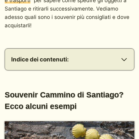
e trasporti
” per sapere come spedire gli oggetti a
Santiago e ritirarli successivamente. Vediamo
adesso quali sono i souvenir più consigliati e dove
acquistarli!
Indice dei contenuti:
Souvenir Cammino di Santiago? Ecco alcuni esempi
Un po' di shopping nella città di Santiago di
Compostela
E se volessi acquistare dei souvenir prima
Souvenir Cammino di Santiago?
della partenza o dopo essere tornato?
Souvenir Cammino di Santiago…li compro o no?
Ecco alcuni esempi