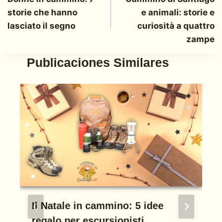
de
storie che hanno
e animali: storie e
entradas
lasciato il segno
curiosità a quattro
zampe
Publicaciones Similares
Il Natale in cammino: 5 idee
regalo per escursionisti