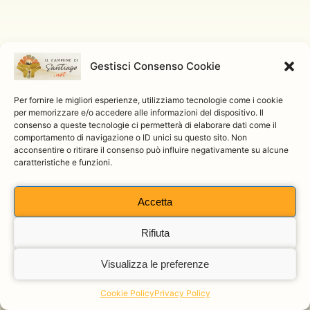
Gestisci Consenso Cookie
Per fornire le migliori esperienze, utilizziamo tecnologie come i cookie
Questo sito e il relativo blog non rappresentano una testata giornalistica, in
per memorizzare e/o accedere alle informazioni del dispositivo. Il
quanto vengono aggiornati senza alcuna periodicità e pertanto non
consenso a queste tecnologie ci permetterà di elaborare dati come il
rientrando tra i prodotti editoriali ai sensi della legge 62 del 07/03/2001.
comportamento di navigazione o ID unici su questo sito. Non
acconsentire o ritirare il consenso può influire negativamente su alcune
caratteristiche e funzioni.
Accetta
Cerca
Rifiuta
Cerca
Visualizza le preferenze
Cookie Policy
Privacy Policy
© 2026 ilcamminodisantiago.net